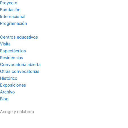
Proyecto
r
o
e
Fundación
Internacional
a
k
Programación
m
-
Centros educativos
Visita
Espectáculos
f
Residencias
Convocatoria abierta
Otras convocatorias
Histórico
Exposiciones
Archivo
Blog
Acoge y colabora