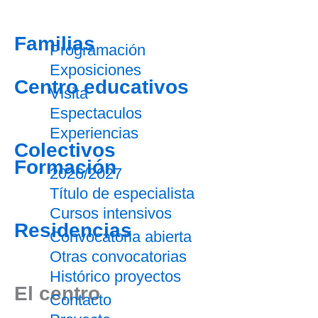
Familias
Programación
Exposiciones
Centro educativos
Visita
Espectaculos
Experiencias
Colectivos
Formación
2026/2027
Título de especialista
Cursos intensivos
Residencias
Convocatoria abierta
Otras convocatorias
Histórico proyectos
El centro
Contacto