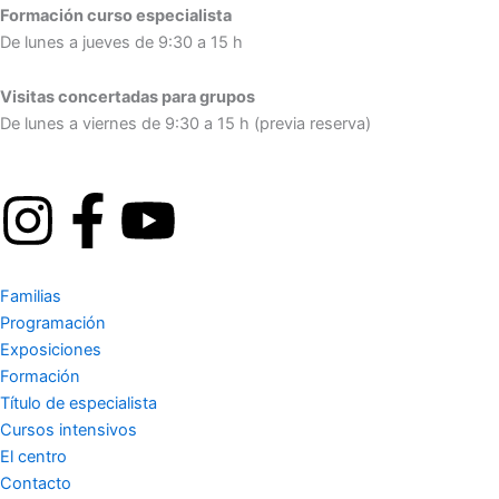
Formación curso especialista
De lunes a jueves de 9:30 a 15 h
Visitas concertadas para grupos
De lunes a viernes de 9:30 a 15 h (previa reserva)
I
F
Y
n
a
o
Familias
s
c
u
Programación
Exposiciones
t
e
t
Formación
Título de especialista
a
b
u
Cursos intensivos
El centro
g
o
b
Contacto