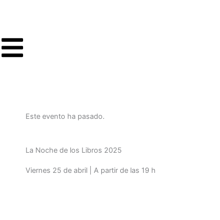
Ir
al
contenido
Este evento ha pasado.
La Noche de los Libros 2025
Viernes 25 de abril | A partir de las 19 h
Volver a programación