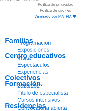
Política de privacidad
Política de cookies
Diseñado por MATRIA ♥
Familias
Programación
Exposiciones
Centro educativos
Visita
Espectaculos
Experiencias
Colectivos
Formación
2026/2027
Título de especialista
Cursos intensivos
Residencias
Convocatoria abierta