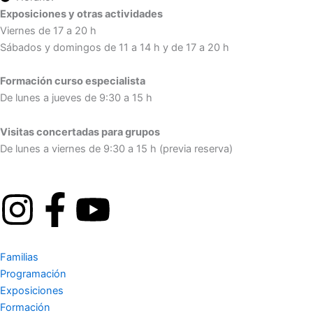
Exposiciones y otras actividades
Viernes de 17 a 20 h
Sábados y domingos de 11 a 14 h y de 17 a 20 h
Formación curso especialista
De lunes a jueves de 9:30 a 15 h
Visitas concertadas para grupos
De lunes a viernes de 9:30 a 15 h (previa reserva)
I
F
Y
n
a
o
Familias
s
c
u
Programación
Exposiciones
Formación