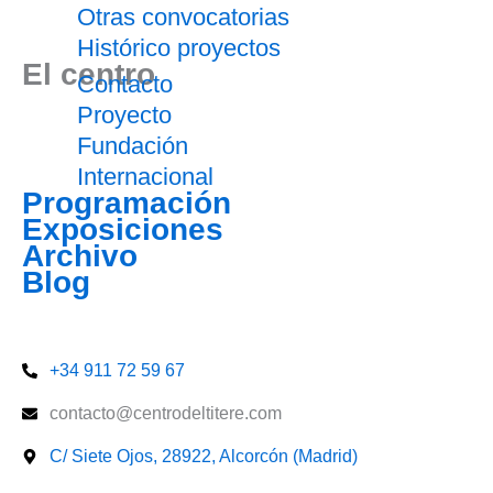
Otras convocatorias
Histórico proyectos
El centro
Contacto
Proyecto
Fundación
Internacional
Programación
Exposiciones
Archivo
Blog
Entradas
+34 911 72 59 67
contacto@centrodeltitere.com
C/ Siete Ojos, 28922, Alcorcón (Madrid)