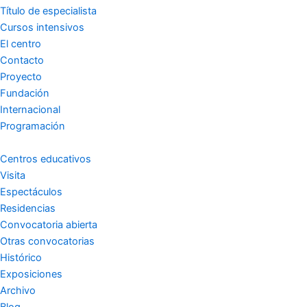
t
e
t
Título de especialista
a
b
u
Cursos intensivos
El centro
g
o
b
Contacto
Proyecto
r
o
e
Fundación
Internacional
a
k
Programación
m
-
Centros educativos
Visita
Espectáculos
f
Residencias
Convocatoria abierta
Otras convocatorias
Histórico
Exposiciones
Archivo