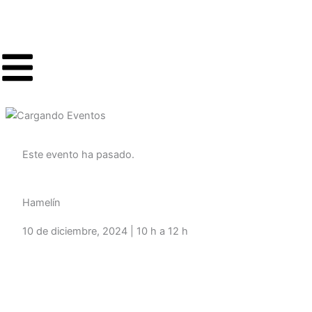
Ir
al
contenido
Este evento ha pasado.
Hamelín
10 de diciembre, 2024 | 10 h a 12 h
Volver a programación