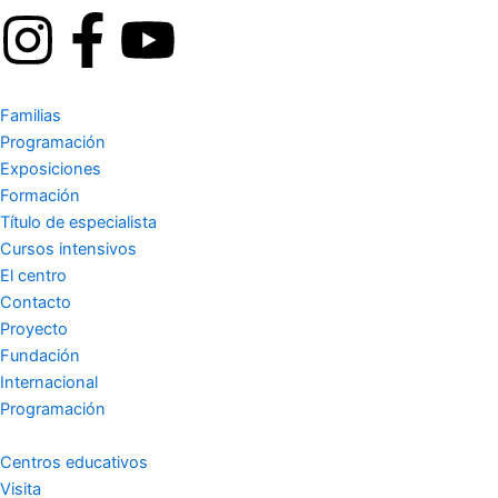
I
F
Y
n
a
o
Familias
s
c
u
Programación
Exposiciones
t
e
t
Formación
Título de especialista
a
b
u
Cursos intensivos
El centro
g
o
b
Contacto
Proyecto
r
o
e
Fundación
Internacional
a
k
Programación
m
-
Centros educativos
Visita