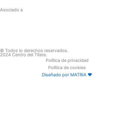
Asociado a
© Todos lo derechos reservados.
2024 Centro del Títere.
Política de privacidad
Política de cookies
Diseñado por MATRIA ♥
Familias
Programación
Exposiciones
Centro educativos
Visita
Espectaculos