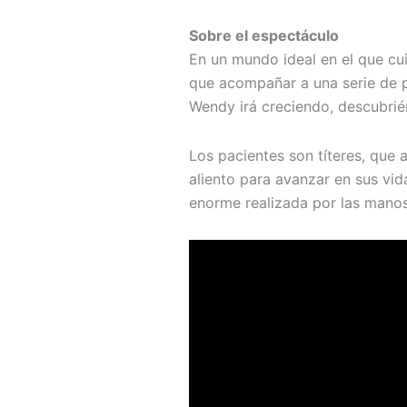
Sobre el espectáculo
En un mundo ideal en el que cui
que acompañar a una serie de 
Wendy irá creciendo, descubrié
Los pacientes son títeres, que 
aliento para avanzar en sus vi
enorme realizada por las mano