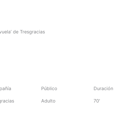
uela’ de Tresgracias
pañía
Público
Duración
gracias
Adulto
70′
Comprar entradas