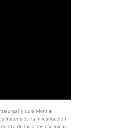
maturga) y Lola Montiel
s materiales, la investigación
 dentro de las artes escénicas