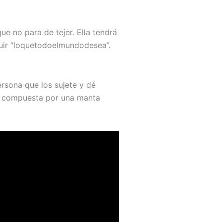
e no para de tejer. Ella tendrá
uir “loquetodoelmundodesea”.
ersona que los sujete y dé
ía compuesta por una manta