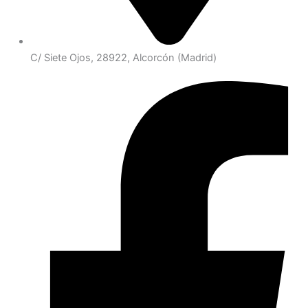
C/ Siete Ojos, 28922, Alcorcón (Madrid)