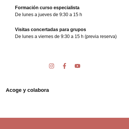
Formación curso especialista
De lunes a jueves de 9:30 a 15 h
Visitas concertadas para grupos
De lunes a viernes de 9:30 a 15 h (previa reserva)
I
F
Y
n
a
o
s
c
u
t
e
t
a
b
u
Acoge y colabora
g
o
b
r
o
e
a
k
m
-
f