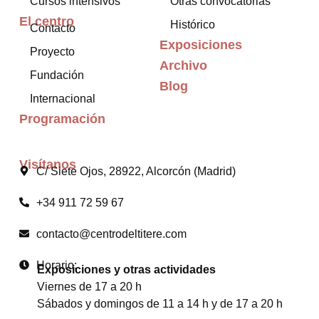
Cursos intensivos
Otras convocatorias
El centro
Histórico
Contacto
Exposiciones
Proyecto
Archivo
Fundación
Blog
Internacional
Programación
Visítanos
C/ Siete Ojos, 28922, Alcorcón (Madrid)
+34 911 72 59 67
contacto@centrodeltitere.com
Horario:
Exposiciones y otras actividades
Viernes de 17 a 20 h
Sábados y domingos de 11 a 14 h y de 17 a 20 h