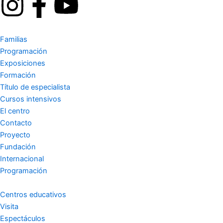
I
F
Y
n
a
o
Familias
s
c
u
Programación
Exposiciones
t
e
t
Formación
Título de especialista
a
b
u
Cursos intensivos
El centro
g
o
b
Contacto
Proyecto
r
o
e
Fundación
Internacional
a
k
Programación
m
-
Centros educativos
Visita
Espectáculos