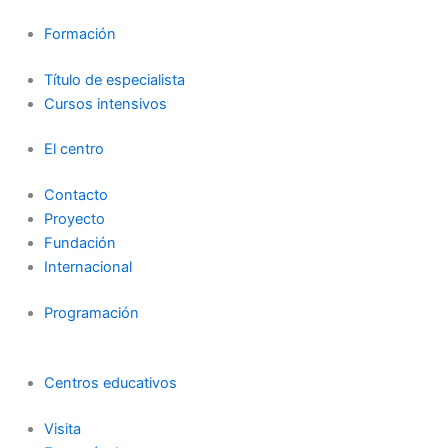
a
b
u
Formación
g
o
b
Título de especialista
Cursos intensivos
r
o
e
El centro
a
k
Contacto
Proyecto
m
-
Fundación
Internacional
f
Programación
Centros educativos
Visita