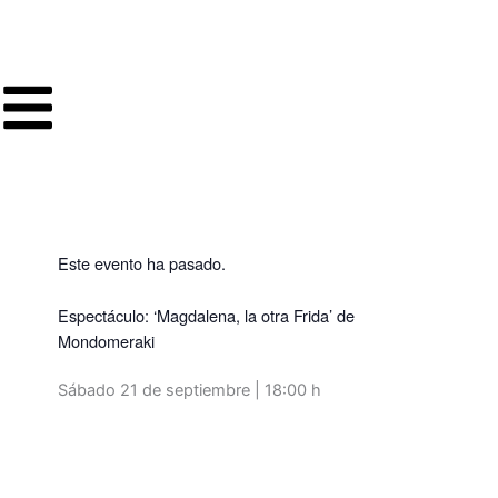
Ir
al
contenido
Este evento ha pasado.
Espectáculo: ‘Magdalena, la otra Frida’ de
Mondomeraki
Sábado 21 de septiembre | 18:00 h
Volver a programación