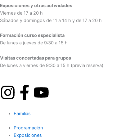
Exposiciones y otras actividades
Viernes de 17 a 20 h
Sábados y domingos de 11 a 14 h y de 17 a 20 h
Formación curso especialista
De lunes a jueves de 9:30 a 15 h
Visitas concertadas para grupos
De lunes a viernes de 9:30 a 15 h (previa reserva)
I
F
Y
n
a
o
Familias
s
c
u
Programación
t
e
t
Exposiciones