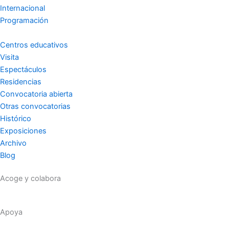
r
o
e
Internacional
a
k
Programación
m
-
Centros educativos
Visita
Espectáculos
f
Residencias
Convocatoria abierta
Otras convocatorias
Histórico
Exposiciones
Archivo
Blog
Acoge y colabora
Apoya