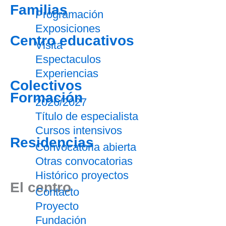
Familias
Programación
Exposiciones
Centro educativos
Visita
Espectaculos
Experiencias
Colectivos
Formación
2026/2027
Título de especialista
Cursos intensivos
Residencias
Convocatoria abierta
Otras convocatorias
Histórico proyectos
El centro
Contacto
Proyecto
Fundación