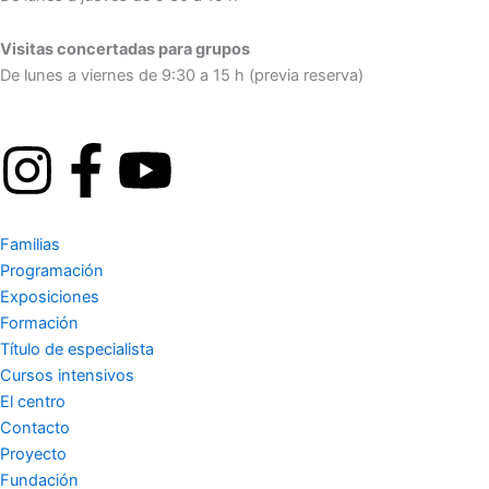
Visitas concertadas para grupos
De lunes a viernes de 9:30 a 15 h (previa reserva)
I
F
Y
n
a
o
Familias
s
c
u
Programación
Exposiciones
t
e
t
Formación
Título de especialista
a
b
u
Cursos intensivos
El centro
g
o
b
Contacto
Proyecto
Fundación