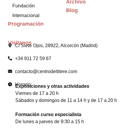
Archivo
Fundación
Blog
Internacional
Programación
Visítanos
C/ Siete Ojos, 28922, Alcorcón (Madrid)
+34 911 72 59 67
contacto@centrodeltitere.com
Horario:
Exposiciones y otras actividades
Viernes de 17 a 20 h
Sábados y domingos de 11 a 14 h y de 17 a 20 h
Formación curso especialista
De lunes a jueves de 9:30 a 15 h