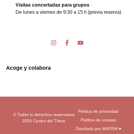
Visitas concertadas para grupos
De lunes a viernes de 9:30 a 15 h (previa reserva)
I
F
Y
n
a
o
s
c
u
t
e
t
a
b
u
Acoge y colabora
g
o
b
r
o
e
a
k
m
-
f
Política de privacidad
© Todos lo derechos reservados.
Política de cookies
2024 Centro del Títere.
Diseñado por MATRIA ♥