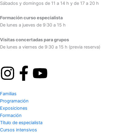
Sábados y domingos de 11 a 14 h y de 17 a 20 h
Formación curso especialista
De lunes a jueves de 9:30 a 15 h
Visitas concertadas para grupos
De lunes a viernes de 9:30 a 15 h (previa reserva)
I
F
Y
n
a
o
Familias
s
c
u
Programación
Exposiciones
t
e
t
Formación
Título de especialista
a
b
u
Cursos intensivos