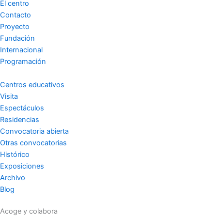
El centro
g
o
b
Contacto
Proyecto
r
o
e
Fundación
Internacional
a
k
Programación
m
-
Centros educativos
Visita
Espectáculos
f
Residencias
Convocatoria abierta
Otras convocatorias
Histórico
Exposiciones
Archivo
Blog
Acoge y colabora