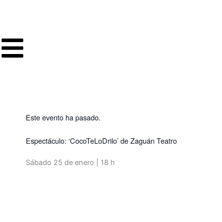
Ir
al
contenido
Este evento ha pasado.
Espectáculo: ‘CocoTeLoDrilo’ de Zaguán Teatro
Sábado 25 de enero | 18 h
Volver a programación