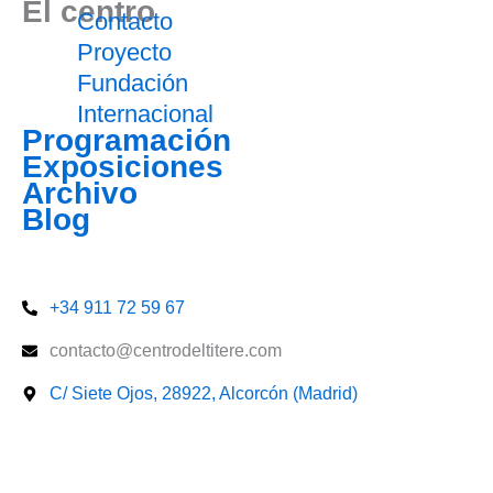
El centro
Contacto
Proyecto
Fundación
Internacional
Programación
Exposiciones
Archivo
Blog
Entradas
+34 911 72 59 67
contacto@centrodeltitere.com
C/ Siete Ojos, 28922, Alcorcón (Madrid)