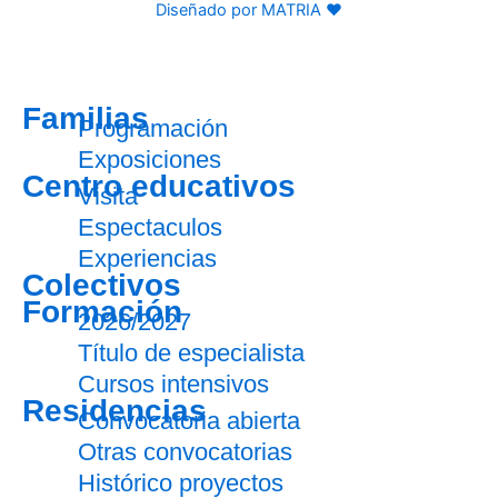
Diseñado por MATRIA ♥
Familias
Programación
Exposiciones
Centro educativos
Visita
Espectaculos
Experiencias
Colectivos
Formación
2026/2027
Título de especialista
Cursos intensivos
Residencias
Convocatoria abierta
Otras convocatorias
Histórico proyectos