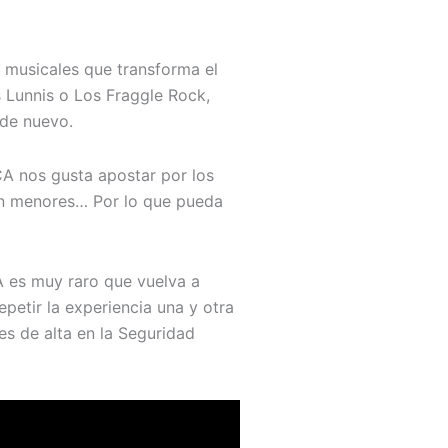
musicales que transforma el
s Lunnis o Los Fraggle Rock,
 de nuevo.
CA nos gusta apostar por los
on menores… Por lo que pueda
 es muy raro que vuelva a
epetir la experiencia una y otra
s de alta en la Seguridad