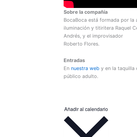
Sobre la compañía
BocaBoca está formada por la ac
iluminación y titiritera Raquel 
Andrés, y el improvisador
Roberto Flores.
Entradas
En
nuestra web
y en la taquill
público adulto.
Añadir al calendario