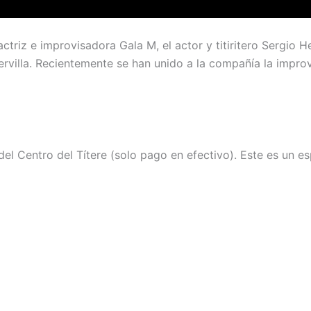
triz e improvisadora Gala M, el actor y titiritero Sergio He
Cervilla. Recientemente se han unido a la compañía la improv
a del Centro del Títere (solo pago en efectivo). Este es un