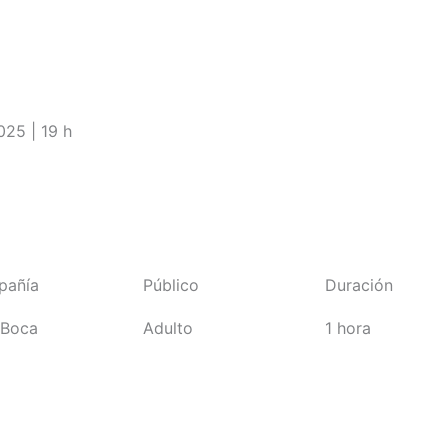
025 | 19 h
pañía
Público
Duración
Boca
Adulto
1 hora
Comprar entradas