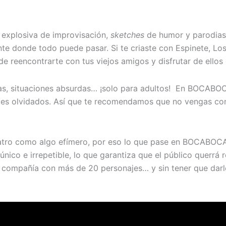
explosiva de improvisación,
sketches
de humor y parodias 
nte donde todo puede pasar. Si te criaste con Espinete, Lo
e reencontrarte con tus viejos amigos y disfrutar de ellos
imas, situaciones absurdas… ¡solo para adultos! En BOCABO
andes olvidados. Así que te recomendamos que no vengas c
atro como algo efímero, por eso lo que pase en BOCABOCA
nico e irrepetible, lo que garantiza que el público querrá r
compañía con más de 20 personajes… y sin tener que darle