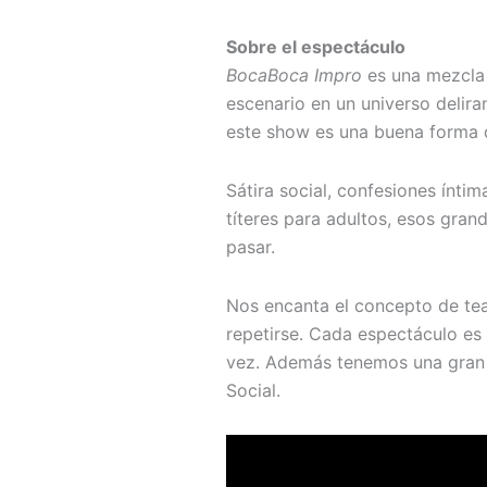
Sobre el espectáculo
BocaBoca Impro
es una mezcla 
escenario en un universo delira
este show es una buena forma d
Sátira social, confesiones ínt
títeres para adultos, esos gr
pasar.
Nos encanta el concepto de te
repetirse. Cada espectáculo es ú
vez. Además tenemos una gran 
Social.