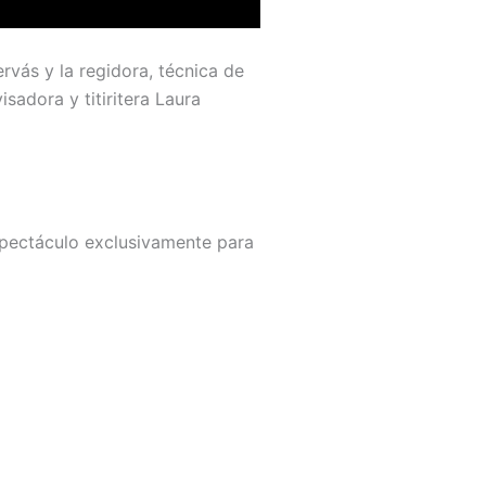
rvás y la regidora, técnica de
isadora y titiritera Laura
 espectáculo exclusivamente para