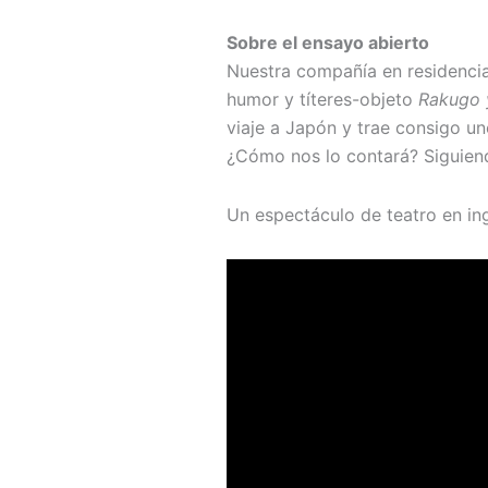
Sobre el ensayo abierto
Nuestra compañía en residencia
humor y títeres-objeto
Rakugo 
viaje a Japón y trae consigo u
¿Cómo nos lo contará? Siguiend
Un espectáculo de teatro en in