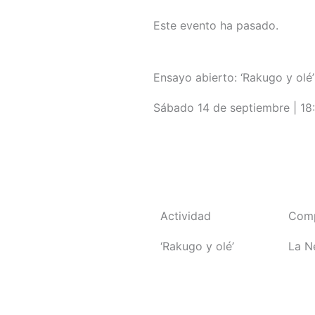
Este evento ha pasado.
Ensayo abierto: ‘Rakugo y olé’
Sábado 14 de septiembre | 18
Volver a programación
Actividad
Com
‘Rakugo y olé’
La N