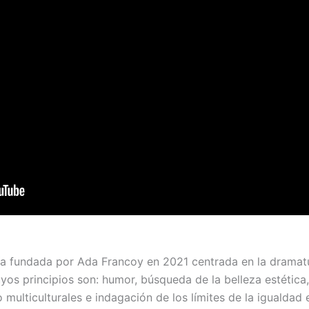
a fundada por Ada Francoy en 2021 centrada en la dramatu
uyos principios son: humor, búsqueda de la belleza estética
 multiculturales e indagación de los límites de la igualdad 