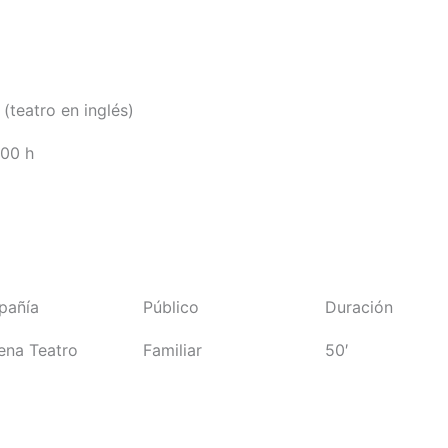
 (teatro en inglés)
:00 h
pañía
Público
Duración
ena Teatro
Familiar
50′
Comprar entradas