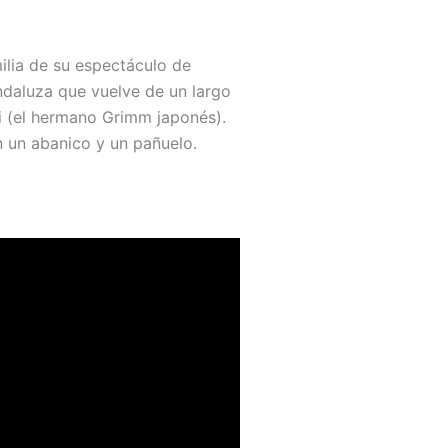
ilia de su espectáculo de
ndaluza que vuelve de un largo
i (el hermano Grimm japonés).
 un abanico y un pañuelo.