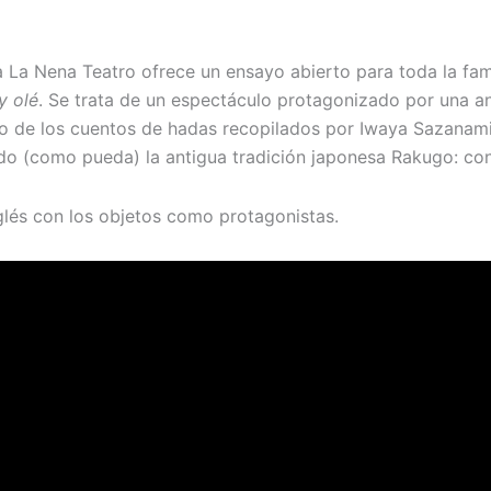
 La Nena Teatro ofrece un ensayo abierto para toda la fam
y olé
. Se trata de un espectáculo protagonizado por una a
no de los cuentos de hadas recopilados por Iwaya Sazanam
o (como pueda) la antigua tradición japonesa Rakugo: con
glés con los objetos como protagonistas.