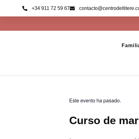
Ir
+34 911 72 59 67
contacto@centrodeltitere.
al
contenido
Famili
Este evento ha pasado.
Curso de mar