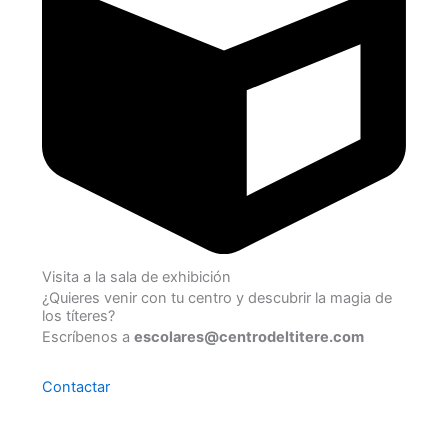
Visita a la sala de exhibición
¿Quieres venir con tu centro y descubrir la magia de
los títeres?
Escríbenos a
escolares@centrodeltitere.com
Contactar