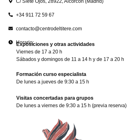
C/ Siete Ojos, 28922, Alcorcón (Madrid)
+34 911 72 59 67
contacto@centrodeltitere.com
Horario:
Exposiciones y otras actividades
Viernes de 17 a 20 h
Sábados y domingos de 11 a 14 h y de 17 a 20 h
Formación curso especialista
De lunes a jueves de 9:30 a 15 h
Visitas concertadas para grupos
De lunes a viernes de 9:30 a 15 h (previa reserva)