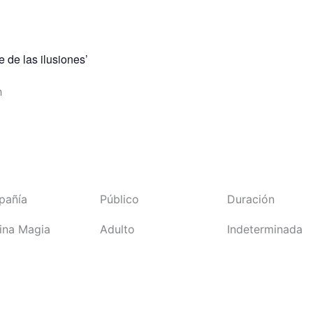
e de las ilusiones’
h
pañía
Público
Duración
ina Magia
Adulto
Indeterminada