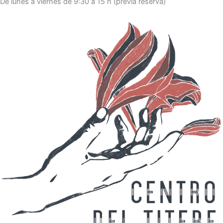
De lunes a viernes de 9:30 a 15 h (previa reserva)