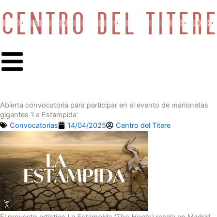
Ir
al
contenido
Abierta convocatoria para participar en el evento de marionetas
gigantes ‘La Estampida’
Convocatorias
14/04/2025
Centro del Titere
El proyecto artístico
La Estampida (The Herds)
recala en Madrid