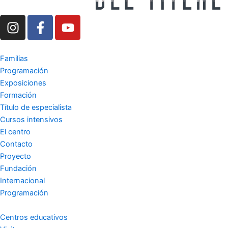
I
F
Y
n
a
o
s
c
u
t
e
t
Familias
a
b
u
Programación
g
o
b
Exposiciones
r
o
e
Formación
a
k
Título de especialista
m
-
Cursos intensivos
El centro
f
Contacto
Proyecto
Fundación
Internacional
Programación
Centros educativos