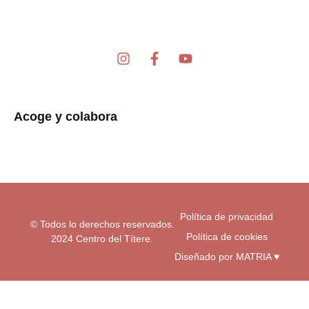
I
F
Y
n
a
o
s
c
u
t
e
t
a
b
u
Acoge y colabora
g
o
b
r
o
e
a
k
m
-
f
Política de privacidad
© Todos lo derechos reservados.
Política de cookies
2024 Centro del Títere.
Diseñado por MATRIA ♥