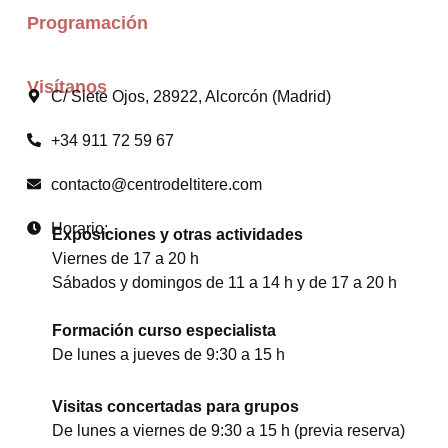
Programación
Visítanos
C/ Siete Ojos, 28922, Alcorcón (Madrid)
+34 911 72 59 67
contacto@centrodeltitere.com
Horario:
Exposiciones y otras actividades
Viernes de 17 a 20 h
Sábados y domingos de 11 a 14 h y de 17 a 20 h
Formación curso especialista
De lunes a jueves de 9:30 a 15 h
Visitas concertadas para grupos
De lunes a viernes de 9:30 a 15 h (previa reserva)