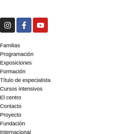
I
F
Y
n
a
o
s
c
u
t
e
t
Familias
a
b
u
Programación
g
o
b
Exposiciones
r
o
e
Formación
a
k
m
-
Título de especialista
f
Cursos intensivos
El centro
Contacto
Proyecto
Fundación
Internacional