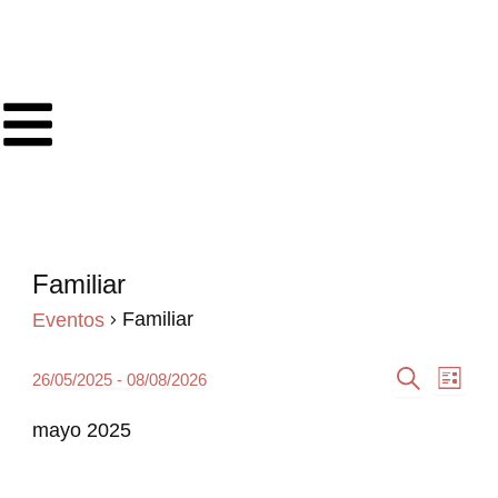
Ir
al
contenido
Familiar
Eventos
Familiar
Eventos
Navegación
Nave
26/05/2025
 - 
08/08/2026
Lista
Selecciona
Buscar
de
de
la
mayo 2025
búsqueda
vista
fecha.
y
de