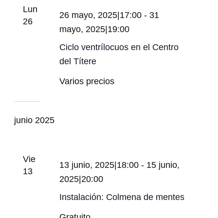
vistas
Even
Lun
26 mayo, 2025|17:00
-
31
de
26
mayo, 2025|19:00
Eventos
Ciclo ventrílocuos en el Centro
del Títere
Varios precios
junio 2025
Vie
13 junio, 2025|18:00
-
15 junio,
13
2025|20:00
Instalación: Colmena de mentes
Gratuito